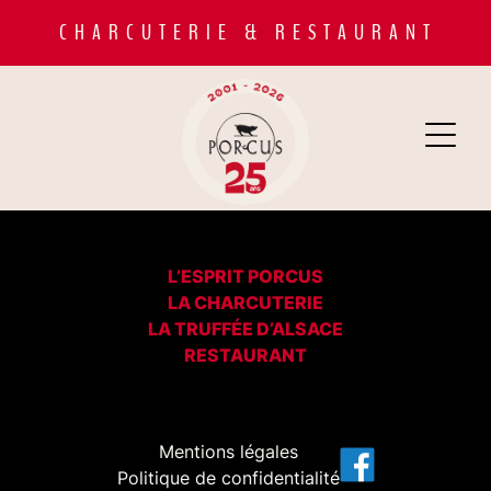
C H A R C U T E R I E & R E S T A U R A N T
L’ESPRIT PORCUS
LA CHARCUTERIE
LA TRUFFÉE D’ALSACE
RESTAURANT
Mentions légales
Politique de confidentialité