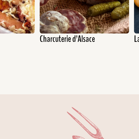
Charcuterie d’Alsace
L