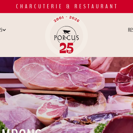
C H A R C U T E R I E & R E S T A U R A N T
TS
RE